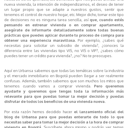
nueva vivienda, la intención de independizarnos, el deseo de tener
un lugar propio que se adapte a nuestros gustos, sentir que
tenemos el control de nuestro hogar, etc. Mejor dicho, tomar este tipo
de decisiones no es ninguna tarea sencilla, así
que, cuando estés
pensando en estrenar vivienda o en comprar apartamento,
asegúrate de informarte detalladamente sobre todas buenas
prácticas que pu
edes aplicar durante tu proceso de compra para
obtener una experiencia maravillosa.
Por ejemplo, ¿sabes qué
necesitas para solicitar un subsidio de vivienda?, ¿conoces la
diferencia entre las viviendas tipo VIS, no VIS o VIP?, ¿sabes cómo
puedes tener un crédito para vivienda?, ¿no? No te preocupes.
Aquí en Urbansa sabemos que todas las temáticas sobre la industria
y el mercado inmobiliario en Bogotá pueden llegar a ser realmente
confusas. Además, también sabemos que son muchos los mitos que
tenemos cuando vamos a comprar vivienda.
Pero queremos
ayudarte y queremos que tengas toda la información más
relevante para que puedas tomar la mejor decisión y puedas
disfrutar de todos los beneficios de una vivienda nueva.
Por esta razón hemos decidido hacer
el lanzamiento oficial del
blog de Urbansa para que puedas enterarte de todo lo que
necesitas saber para tomar la mejor decisión a la hora de comprar
vivienda en Bogotá.
Suscríbete ahora mismo y podrás ver temas