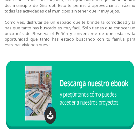
del municipio de Girardot. Esto te permitirá aprovechar al máximo
todas las actividades del municipio sin tener que ir muy lejos.
Como ves, disfrutar de un espacio que te brinde la comodidad y la
paz que tanto has buscado es muy fácil. Solo tienes que conocer un
poco más de Reserva el Peñón y convencerte de que esta es la
oportunidad que tanto has estado buscando con tu familia para
estrenar vivienda nueva.