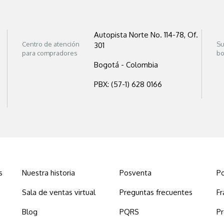
Autopista Norte No. 114-78, Of.
Centro de atención
Su
301
para compradores
bo
Bogotá - Colombia
PBX: (57-1) 628 0166
s
Nuestra historia
Posventa
Po
Sala de ventas virtual
Preguntas frecuentes
Fr
Blog
PQRS
P