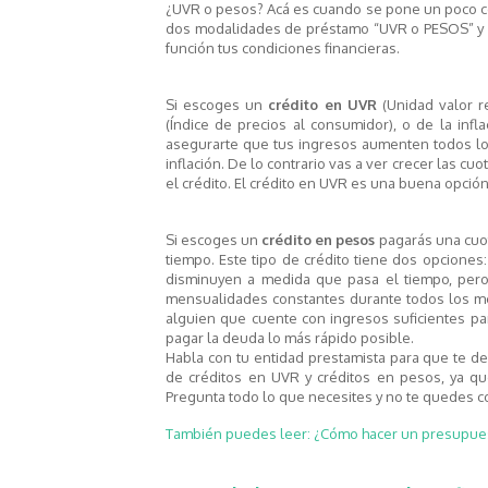
¿UVR o pesos? Acá es cuando se pone un poco co
dos modalidades de préstamo “UVR o PESOS” y n
función tus condiciones financieras.
Si escoges un
crédito en UVR
(Unidad valor r
(Índice de precios al consumidor), o de la inf
asegurarte que tus ingresos aumenten todos lo
inflación. De lo contrario vas a ver crecer las c
el crédito. El crédito en UVR es una buena opción
Si escoges un
crédito en pesos
pagarás una cuot
tiempo. Este tipo de crédito tiene dos opciones: 
disminuyen a medida que pasa el tiempo, per
mensualidades constantes durante todos los m
alguien que cuente con ingresos suficientes pa
pagar la deuda lo más rápido posible.
Habla con tu entidad prestamista para que te d
de créditos en UVR y créditos en pesos, ya qu
Pregunta todo lo que necesites y no te quedes 
También puedes leer: ¿Cómo hacer un presupues