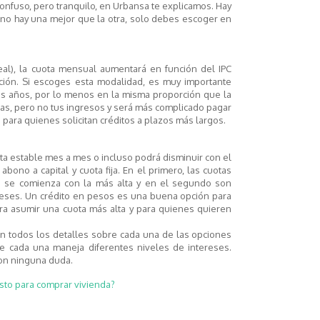
nfuso, pero tranquilo, en Urbansa te explicamos. Hay
o hay una mejor que la otra, solo debes escoger en
eal), la cuota mensual aumentará en función del IPC
lación. Si escoges esta modalidad, es muy importante
s años, por lo menos en la misma proporción que la
uotas, pero no tus ingresos y será más complicado pagar
 para quienes solicitan créditos a plazos más largos.
a estable mes a mes o incluso podrá disminuir con el
abono a capital y cuota fija. En el primero, las cuotas
o se comienza con la más alta y en el segundo son
eses. Un crédito en pesos es una buena opción para
ra asumir una cuota más alta y para quienes quieren
en todos los detalles sobre cada una de las opciones
e cada una maneja diferentes niveles de intereses.
con ninguna duda.
to para comprar vivienda?