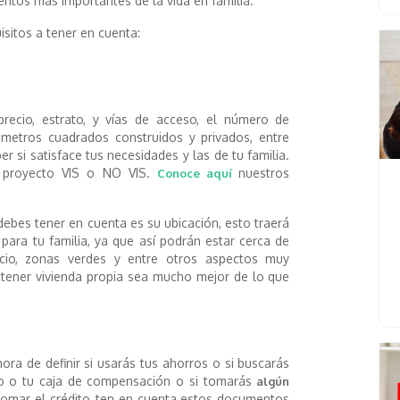
entos más importantes de la vida en familia.
sitos a tener en cuenta:
 precio, estrato, y vías de acceso, el número de
metros cuadrados construidos y privados, entre
er si satisface tus necesidades y las de tu familia.
un proyecto VIS o NO VIS.
nuestros
Conoce aquí
ebes tener en cuenta es su ubicación, esto traerá
para tu familia, ya que así podrán estar cerca de
cio, zonas verdes y entre otros aspectos muy
tener vivienda propia sea mucho mejor de lo que
hora de definir si usarás tus ahorros o si buscarás
no o tu caja de compensación o si tomarás
algún
 tomar el crédito, ten en cuenta estos documentos