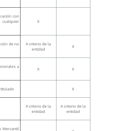
ficación con
 cualquier
X
ación de no
A criterio de la
X
entidad
cionales a
X
X
titulado
X
A criterio de la
A criterio de la
entidad
entidad
o Mercantil