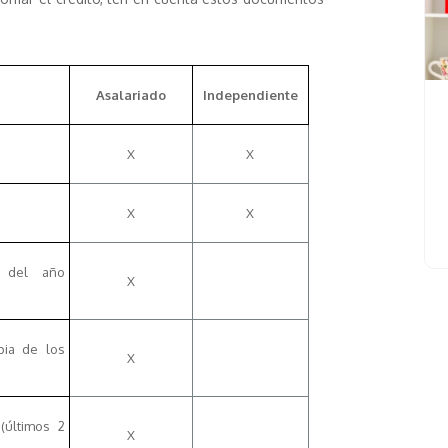
Asalariado
Independiente
X
X
X
X
s del año
X
opia de los
X
(últimos 2
X