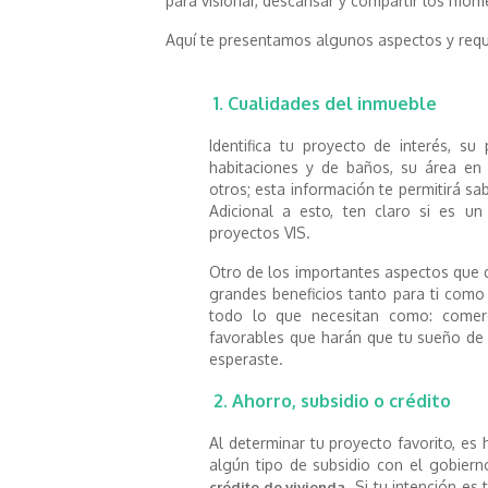
para visionar, descansar y compartir los mom
Aquí te presentamos algunos aspectos y requi
1. Cualidades del inmueble
Identifica tu proyecto de interés, su
habitaciones y de baños, su área en 
otros; esta información te permitirá sab
Adicional a esto, ten claro si es 
proyectos VIS.
Otro de los importantes aspectos que d
grandes beneficios tanto para ti como 
todo lo que necesitan como: comer
favorables que harán que tu sueño de 
esperaste.
2. Ahorro, subsidio o crédito
Al determinar tu proyecto favorito, es 
algún tipo de subsidio con el gobier
.
Si tu intención es
crédito de vivienda