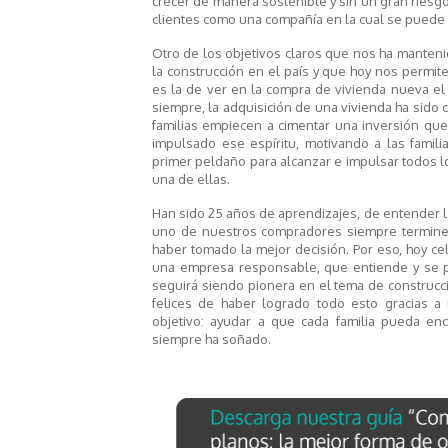
crecer de manera sostenible y sin un gran riesg
clientes como una compañía en la cual se puede c
Otro de los objetivos claros que nos ha manten
la construcción en el país y que hoy nos permi
es la de ver en la compra de vivienda nueva el 
siempre, la adquisición de una vivienda ha sido
familias empiecen a cimentar una inversión que
impulsado ese espíritu, motivando a las fami
primer peldaño para alcanzar e impulsar todos 
una de ellas.
Han sido 25 años de aprendizajes, de entender l
uno de nuestros compradores siempre termine 
haber tomado la mejor decisión. Por eso, hoy
una empresa responsable, que entiende y se p
seguirá siendo pionera en el tema de construcc
felices de haber logrado todo esto gracias 
objetivo: ayudar a que cada familia pueda enco
siempre ha soñado.