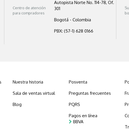
Autopista Norte No. 114-78, Of.
Centro de atención
Su
301
para compradores
bo
Bogotá - Colombia
PBX: (57-1) 628 0166
s
Nuestra historia
Posventa
Po
Sala de ventas virtual
Preguntas frecuentes
Fr
Blog
PQRS
P
Pagos en línea
C
BBVA
Tr