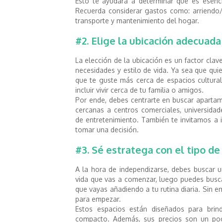
Esto te ayudará a determinar qué es esencia
Recuerda considerar gastos como: arriendo/c
transporte y mantenimiento del hogar.
#2. Elige la ubicación adecuada
La elección de la ubicación es un factor clav
necesidades y estilo de vida. Ya sea que quie
que te guste más cerca de espacios cultural
incluir vivir cerca de tu familia o amigos.
Por ende, debes centrarte en buscar aparta
cercanas a centros comerciales, universidade
de entretenimiento. También te invitamos a i
tomar una decisión.
#3. Sé estratega con el tipo de
A la hora de independizarse, debes buscar u
vida que vas a comenzar, luego puedes busc
que vayas añadiendo a tu rutina diaria. Sin 
para empezar.
Estos espacios están diseñados para brin
compacto. Además, sus precios son un poc