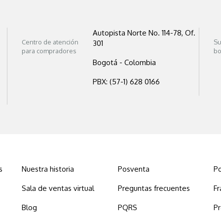
Autopista Norte No. 114-78, Of.
Centro de atención
Su
301
para compradores
bo
Bogotá - Colombia
PBX: (57-1) 628 0166
s
Nuestra historia
Posventa
Po
Sala de ventas virtual
Preguntas frecuentes
Fr
Blog
PQRS
P