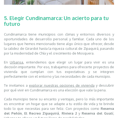
5. Elegir Cundinamarca: Un acierto para tu
futuro
Cundinamarca tiene municipios con climas y entornos diversos y
oportunidades de desarrollo personal y familiar. Cada uno de los
lugares que hemos mencionado tiene algo único que ofrecer, desde
la calidez de Girardot hasta la riqueza cultural de Zipaquirá, pasando
por la modernidad de Chía y el crecimiento de Mosquera.
En
Urbansa
,
entendemos que elegir un lugar para vivir es una
decisión importante. Por eso, trabajamos para ofrecerte proyectos de
vivienda que cumplan con tus expectativas y se integren
perfectamente con el entorno y las necesidades de cada municipio.
Te invitamos a
explorar nuestras opciones de vivienda
y descubrir
por qué vivir en Cundinamarca es una elección que vale la pena.
Cada municipio tiene su encanto y ventajas, pero lo más importante
es encontrar un hogar que se adapte a tu estilo de vida y te brinde
todo lo que necesitas para ser feliz. Con proyectos como
Reserva
del Peñón
,
El Recreo Zipaquirá
,
Riviera 2
y
Reserva del Gualí
,
Urbansa te ofrece un futuro lleno de posibilidades.