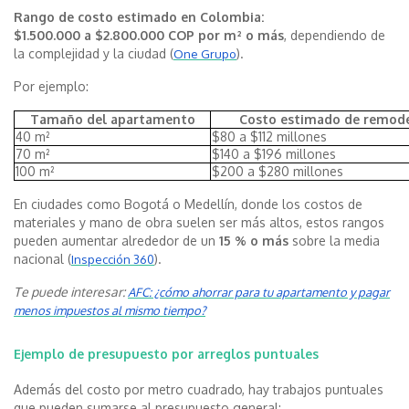
Rango de costo estimado en Colombia:
$1.500.000 a $2.800.000 COP por m² o más
, dependiendo de
la complejidad y la ciudad (
).
One Grupo
Por ejemplo:
Tamaño del apartamento
Costo estimado de remode
40 m²
$80 a $112 millones
70 m²
$140 a $196 millones
100 m²
$200 a $280 millones
En ciudades como Bogotá o Medellín, donde los costos de
materiales y mano de obra suelen ser más altos, estos rangos
pueden aumentar alrededor de un
15 % o más
sobre la media
nacional (
).
Inspección 360
Te puede interesar:
AFC: ¿cómo ahorrar para tu apartamento y pagar
menos impuestos al mismo tiempo?
Ejemplo de presupuesto por arreglos puntuales
Además del costo por metro cuadrado, hay trabajos puntuales
que pueden sumarse al presupuesto general: