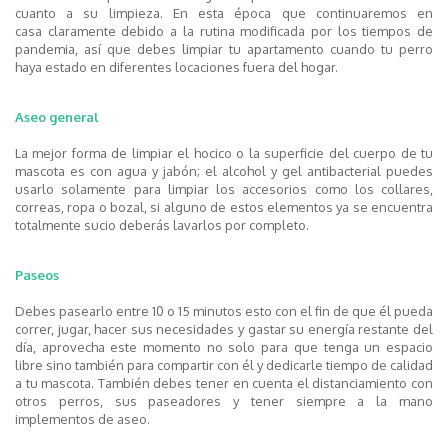
cuanto a
su
limpieza
. En esta época
que continuaremos en
casa
claramente
debido a la
rutina
modificada por
los
tiempos de
pandemia, así que debes limpiar tu apartamento cuando tu perro
haya estado en di
ferentes locaciones fuera del hogar.
Aseo general
La mejor forma de limpiar el hocico o la superficie del cuerpo de tu
mascota es con agua y jabón; el alcohol y gel
antibacterial
puedes
usarlo solamente para limpiar los accesorios como los collares,
correas, ropa o bozal, si alguno de estos elementos ya se encuentra
totalmente sucio deberás lavarlos por completo.
Paseo
s
Debes pasearlo
entre 10 o 15
minutos esto con el fin de que él pueda
correr, jugar, hacer sus necesidades y gastar su energía restante del
día, aprovecha este momento no solo para que tenga un espacio
libre sino también para compartir con él y dedicarle tiempo de calidad
a tu mascota.
También debes tener en cuenta el distanciamiento con
otros perros, sus paseadores y tener siempre a la mano
implementos de aseo
.