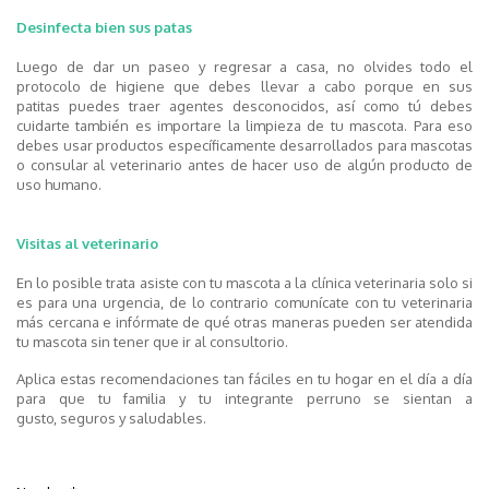
Desinfecta bien sus patas
Luego de dar un paseo y regresar a casa, no olvides todo el
protocolo de higiene que debes llevar a cabo porque
en sus
patitas
puedes
traer agentes
desconocidos
, así como tú debes
cuidarte también es importare la limpieza de tu mascota. Para eso
debes usar productos específicamente desarrollados para mascotas
o consular al veterinario antes de hacer uso de algún producto de
uso humano.
Visitas al veterinario
En lo posible trata
asiste con tu mascota a
la clínica veterinaria solo si
es para una urgencia, de lo contrario comunícate con tu veterinaria
más cercana e infórmate de qué otras maneras pueden ser atendida
tu mascota sin tener que ir al consultorio
.
Aplica
estas recomendaciones tan fáciles
en tu
hogar en el
día a día
para que tu familia y tu
integrante
perr
uno
se sientan a
gust
o,
seguros
y
salud
ables
.