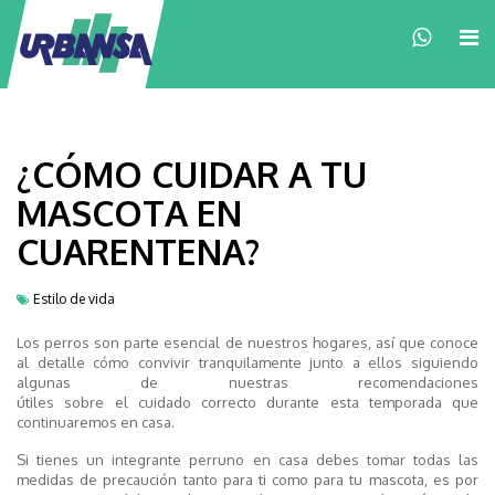
×
¿CÓMO CUIDAR A TU
MASCOTA EN
CUARENTENA?
Estilo de vida
Los perros
son
parte
esencial
de nuestros hogares
, así que conoce
a
l
detalle cómo convivir tranquilamente junto a ellos
siguiendo
algunas de nuestras
recomendaciones
útiles
sobre
el
cuida
do
correct
o durante esta temporada
que
continuaremos en casa
.
Si tienes
un integrante
perr
uno
en casa debes tomar todas las
medidas de precaución tanto para ti como para tu mascota
,
es por