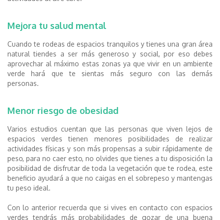
Mejora tu salud mental
Cuando te rodeas de espacios tranquilos y tienes una gran área
natural tiendes a ser más generoso y social
,
por eso debes
aprovechar al máximo estas zonas ya que
vivir en un ambiente
verde hará que te sientas más seguro con las demás
personas.
Menor riesgo de obesidad
V
arios estudios cuentan que las personas que viven lejos de
espacios verdes tienen menor
es
posibilidad
es
de realizar
actividades físicas
y
son más propensas a
subir rápidamente de
peso, p
ara no caer
esto,
no olvides que tienes a tu dispo
si
ción la
posibilidad de
disfruta
r
de toda la vegetación que te rodea
,
este
beneficio
ayudará a que no caigas en el
sobrepeso
y mantengas
tu peso ideal.
Con lo anterior r
ecuerda
que si vives
en contacto con espacios
verdes tendrás
más probabilidades de g
ozar de una buena