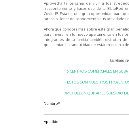
Aprovecha la cercanía de vivir
a los alreded
frecuen
temente y
hacer uso de la
BibloR
ed
en
Covid-19
. Esta es una gran
oportunidad para
que
tareas o llenar de conocimiento sus actividades d
Ahora que conoces más sobre este gran benefic
para invertir en tu nuevo apartamento en los pro
integrantes de la familia también disfruten de l
que
sientan la tranquilidad de estar más cerca d
También te 
6 CENTROS COMERCIALES EN SUBA 
ESTOS SON NUESTROS PROYECTOS 
¿ME PUEDEN QUITAR EL SUBSIDIO DE
Nombre
*
Apellido