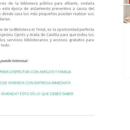
ores
de la biblioteca
pública
para afiliarte, visitarla
 esta época de
aislamiento preventivo
a causa del
 desde casa los más pequeño
s
puedan realizar sus
iarias.
io
de la Biblioteca el Tintal
, es la oportunidad perfecta
yectos Ciprés y Aralia de Castilla para que todos los
os servicios bibliotecarios
y
accesos gratuitos
para
e todo.
puede interesar:
PARA DISFRUTAR CON AMIGOS Y FAMILIA
DE VIVIENDA CON ENTREGA INMEDIATA
 VIVIENDA? ESTO ES LO QUE DEBES SABER