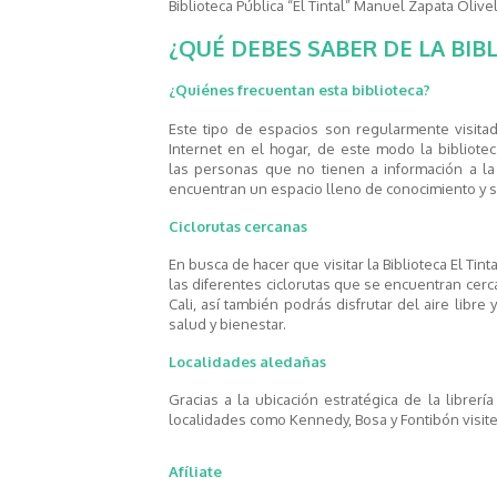
Biblioteca Pública “El Tintal” Manuel Zapata Olivel
¿QUÉ DEBES SABER DE LA BIB
¿Quiénes frecuentan esta biblioteca?
Este tipo de espacios son regularmente visita
Internet e
n el hogar, de este modo la bibliotec
las
personas
que no
tienen a información a l
encuentran un espacio lleno de conocimiento y sa
Ciclorutas cercanas
En busca de hacer que visitar la Biblioteca El Tin
las diferentes ciclorutas que se encuentran cerc
Cali, así también podrás disfrutar del aire lib
salud y bienestar.
Localidades aledañas
Gracias a la ubicación estratégica de la
librería
localidades como Kennedy, Bosa y Fontibón visiten
Afíliate