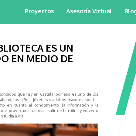
Proyectos
Asesoría Virtual
Blo
BLIOTECA ES UN
O EN MEDIO DE
scondidos que hay en Castilla, por eso es uno de los
lidad, los n
iños, jóvenes
y
adultos mayores
son las
imo
en cuanto
al conocimiento, la información y la
ar provecho a tus días, salir de la rutina y volverlo
en tu día a día.