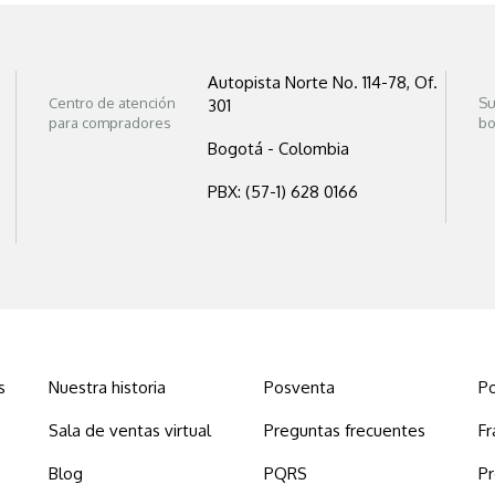
Autopista Norte No. 114-78, Of.
Centro de atención
Su
301
para compradores
bo
Bogotá - Colombia
PBX: (57-1) 628 0166
s
Nuestra historia
Posventa
Po
Sala de ventas virtual
Preguntas frecuentes
Fr
Blog
PQRS
P